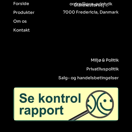
Forside
ordre@pro-print.dk
Glarmestervej 1.
7000 Fredericia, Danmark
Produkter
Om os
Kontakt
Miljø & Politik
Privatlivspolitik
Salg- og handelsbetingelser