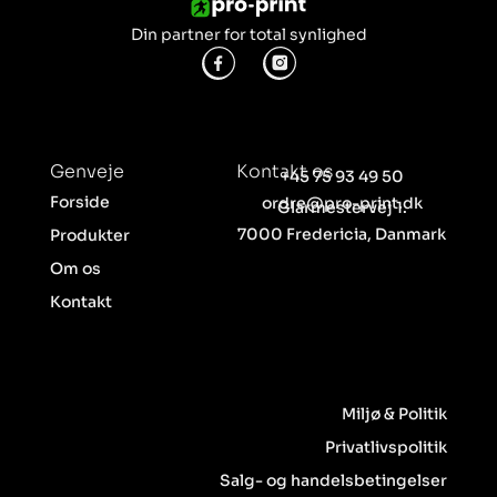
Din partner for total synlighed
Genveje
Kontakt os
+45 75 93 49 50
Forside
ordre@pro-print.dk
Glarmestervej 1.
7000 Fredericia, Danmark
Produkter
Om os
Kontakt
Miljø & Politik
Privatlivspolitik
Salg- og handelsbetingelser