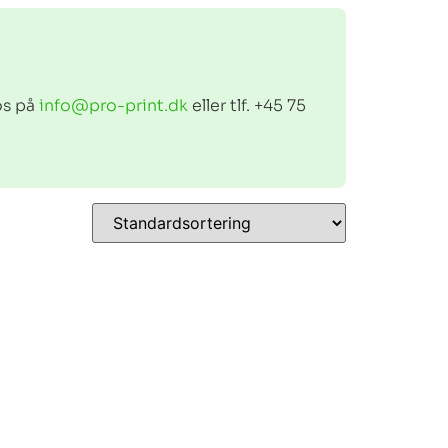
 os på
info@pro-print.dk
eller tlf. +45 75