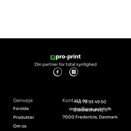
Din partner for total synlighed
Genveje
Kontakt os
+45 75 93 49 50
Forside
ordre@pro-print.dk
Glarmestervej 1.
7000 Fredericia, Danmark
Produkter
Om os