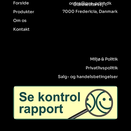
Forside
ordre@pro-print.dk
Glarmestervej 1.
7000 Fredericia, Danmark
Produkter
Om os
Kontakt
Miljø & Politik
Privatlivspolitik
Salg- og handelsbetingelser