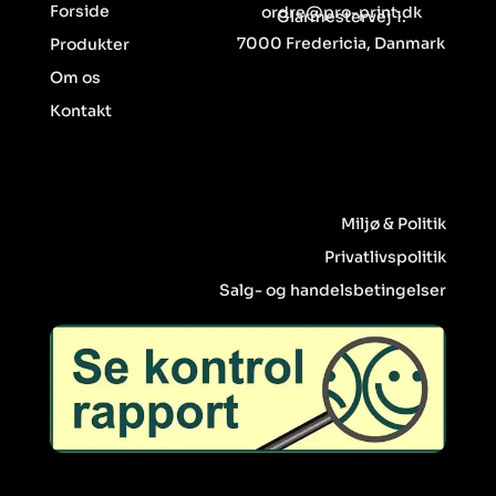
Forside
ordre@pro-print.dk
Glarmestervej 1.
7000 Fredericia, Danmark
Produkter
Om os
Kontakt
Miljø & Politik
Privatlivspolitik
Salg- og handelsbetingelser