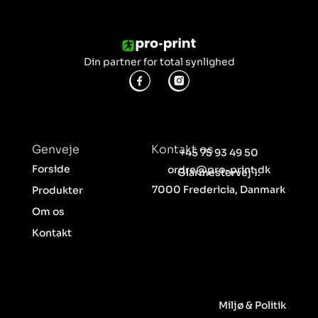
Din partner for total synlighed
Genveje
Kontakt os
+45 75 93 49 50
Forside
ordre@pro-print.dk
Glarmestervej 1.
7000 Fredericia, Danmark
Produkter
Om os
Kontakt
Miljø & Politik