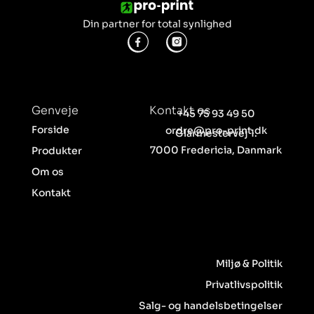
Din partner for total synlighed
Genveje
Kontakt os
+45 75 93 49 50
Forside
ordre@pro-print.dk
Glarmestervej 1.
7000 Fredericia, Danmark
Produkter
Om os
Kontakt
Miljø & Politik
Privatlivspolitik
Salg- og handelsbetingelser