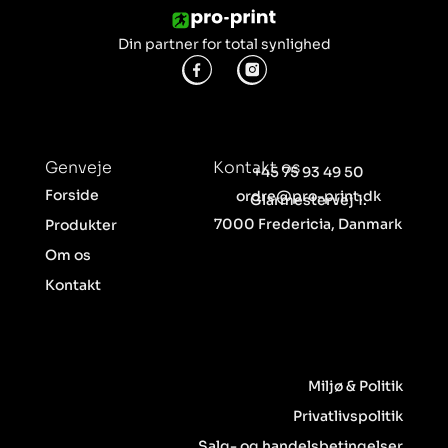
Din partner for total synlighed
Genveje
Kontakt os
+45 75 93 49 50
Forside
ordre@pro-print.dk
Glarmestervej 1.
7000 Fredericia, Danmark
Produkter
Om os
Kontakt
Miljø & Politik
Privatlivspolitik
Salg- og handelsbetingelser