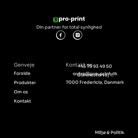
Din partner for total synlighed
Genveje
Kontakt os
+45 75 93 49 50
Forside
ordre@pro-print.dk
Glarmestervej 1.
7000 Fredericia, Danmark
Produkter
Om os
Kontakt
Miljø & Politik