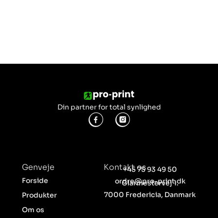
Din partner for total synlighed
Genveje
Kontakt os
+45 75 93 49 50
Forside
ordre@pro-print.dk
Glarmestervej 1.
7000 Fredericia, Danmark
Produkter
Om os