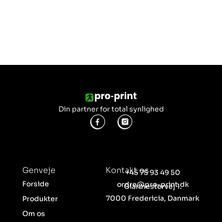
Din partner for total synlighed
Genveje
Kontakt os
+45 75 93 49 50
Forside
ordre@pro-print.dk
Glarmestervej 1.
7000 Fredericia, Danmark
Produkter
Om os