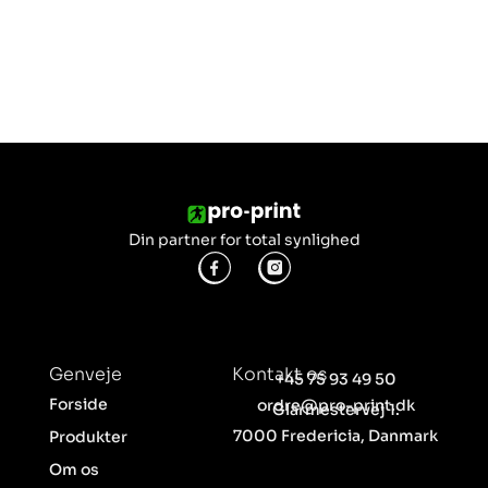
Din partner for total synlighed
Genveje
Kontakt os
+45 75 93 49 50
Forside
ordre@pro-print.dk
Glarmestervej 1.
7000 Fredericia, Danmark
Produkter
Om os