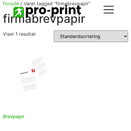
Forside
/ Varer tagged “firmabrevpapir”
firmabrevpapir
Viser 1 resultat
Brevpapir