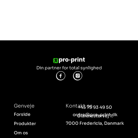
Din partner for total synlighed
Genveje
Kontakt os
+45 75 93 49 50
Forside
ordre@pro-print.dk
Glarmestervej 1.
7000 Fredericia, Danmark
Produkter
Om os