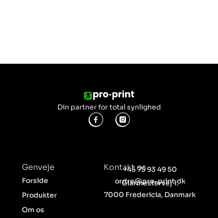
Din partner for total synlighed
Genveje
Kontakt os
+45 75 93 49 50
Forside
ordre@pro-print.dk
Glarmestervej 1.
7000 Fredericia, Danmark
Produkter
Om os