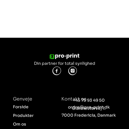
Din partner for total synlighed
Genveje
Kontakt os
+45 75 93 49 50
Forside
ordre@pro-print.dk
Glarmestervej 1.
7000 Fredericia, Danmark
Produkter
Om os