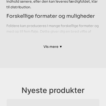
indhold senere, eller den kan leveres færdigfoldet, klar
til distribution.
Forskellige formater og muligheder
Foldere kan produceres i mange forskellige formater og
med op til fem fløje. Dette giver dig en bred vifte af
kreative muligheder. Uanset om du ønsker en simpel 4-
sidet, 2-fløjet folder, eller en mere kompleks løsning
Vis mere ▼
med flere fold, er mulighederne mange. For at sikre, at
trykket forbliver intakt hen over foldene, anbefaler vi at
tilføje bukkestreger. Dette forhindrer, at trykket
"krakelerer". Dette er særligt vigtigt, hvis din folder
indeholder grafiske elementer eller tekst, der strækker
sig hen over foldene.
Fordele ved foldere
Nyeste produkter
Foldere er fleksible i design og en omkostningseffektiv
måde at nå din målgruppe på. Uanset om du