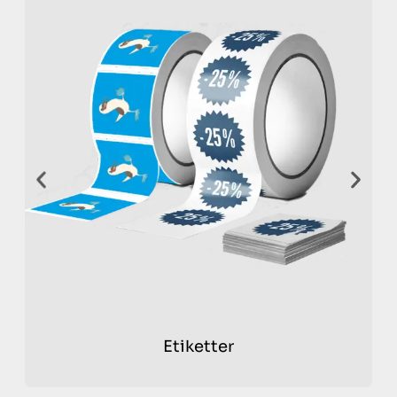
repræsenterer en virksomhed, en organisation eller en
forening, kan foldere hjælpe dig med at øge
brandbevidstheden. De formidler dit budskab klart og
tydeligt. Hos pro-print.dk sikrer vi, at dine foldere altid
fremstår professionelle og tiltalende.
Hvis du vil udvide din tryksagsstrategi, kan du også
overveje andre løsninger. Du kan vælge
brochurer
,
plakater
eller
visitkort
. Disse produkter tilbyder
forskellige måder at formidle dit budskab på.
FAQ om foldere med tryk
Hvad er forskellen på en folder og et hæfte?
En folder består af ét enkelt stykke papir, der er foldet
én eller flere gange, mens et hæfte består af flere ark,
der er hæftet sammen i ryggen.
Etiketter
Kan jeg få foldere leveret ufoldet?