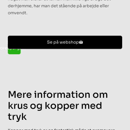
derhjemme, har man det stående på arbejde eller
omvendt.
Send
Se på webshop
forespørgsel
Mere information om
krus og kopper med
tryk