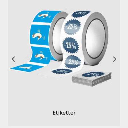
Styrk arbejdspladsen med
reklamekopper
Med krus kan du styrke dine relationer med dine
medarbejdere eller samarbejdspartnere.
Personliggjorte krus med dit firmalogo eller en
opmuntrende besked kan skabe teamånd og styrke
sammenhørigheden på arbejdspladsen. Vores
specialdesignede krus kan være en kraftfuld og alsidig
del af din markedsføringsstrategi. Tag din virksomhed til
det næste niveau med krus fra Pro-Print.dk. Se også
vores udvalg af andre reklameartikler som
penne med
tryk
og
musemåtter med logo
.
Brug krus som gaver
Personliggjorte krus kan også bruges som en gave til
Etiketter
kunder og medarbejdere, hvilket viser værdsættelse og
styrker loyaliteten. De kan bruges til events, messer og