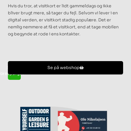
Hvis du tror, at visitkort er lidt gammeldags og ikke
bliver brugt mere, så tager du fejl. Selvom vi lever i en
digital verden, er visitkort stadig populære. Det er
nemlig nemmere at få et visitkort, end at tage mobilen
og begynde at rode i ens kontakter.
Send
Se på webshop
forespørgsel